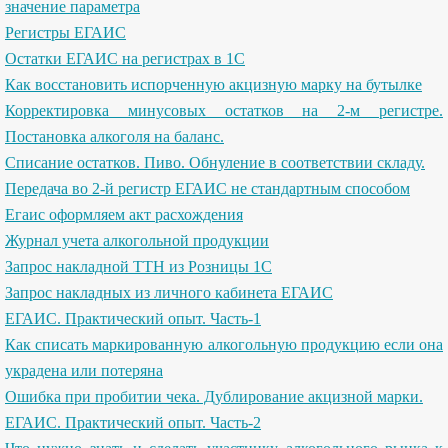
значение параметра
Регистры ЕГАИС
Остатки ЕГАИС на регистрах в 1С
Как восстановить испорченную акцизную марку на бутылке
Корректировка минусовых остатков на 2-м регистре.
Постановка алкоголя на баланс.
Списание остатков. Пиво. Обнуление в соответствии складу.
Передача во 2-й регистр ЕГАИС не стандартным способом
Егаис оформляем акт расхождения
Журнал учета алкогольной продукции
Запрос накладной ТТН из Розницы 1С
Запрос накладных из личного кабинета ЕГАИС
ЕГАИС. Практический опыт. Часть-1
Как списать маркированную алкогольную продукцию если она
украдена или потеряна
Ошибка при пробитии чека. Дублирование акцизной марки.
ЕГАИС. Практический опыт. Часть-2