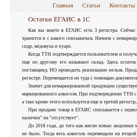
Главная
Статьи
Контакты
Остатки ЕГАИС в 1С
Как вы знаете в ЕГАИС есть 3 регистра. Сейчас
хранится и с какого списываться. Начнем с немарки
сидр, медовуха и пуаре.
Когда ТТН подтверждается пользователем и получа
еще по другому его называют склад. Здесь остато
поставщику, НО проводить реализацию нельзя. Продаж
регистре. Перемещается он туда с помощью документа
Значит для немаркированной продукции существует 
маркированного алкоголя. При подтверждении ТТН с 
а таке кроме этого используется еще и третий регист
При продаже товар в ЕГАИС списывается с первог
наличии" на "отсутствует".
До 2018 года, до того как ввели новые акцизные
не было. Тогда весь алкоголь перемещали на второй