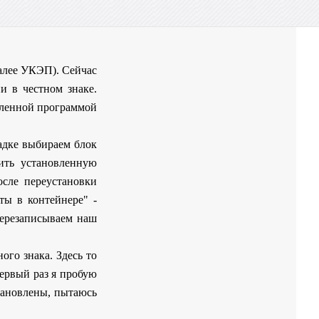
алее УКЭП). Сейчас
и в честном знаке.
вленной программой
адке выбираем блок
вить установленную
сле переустановки
ты в контейнере" -
перезаписываем наш
ого знака. Здесь то
Первый раз я пробую
становлены, пытаюсь