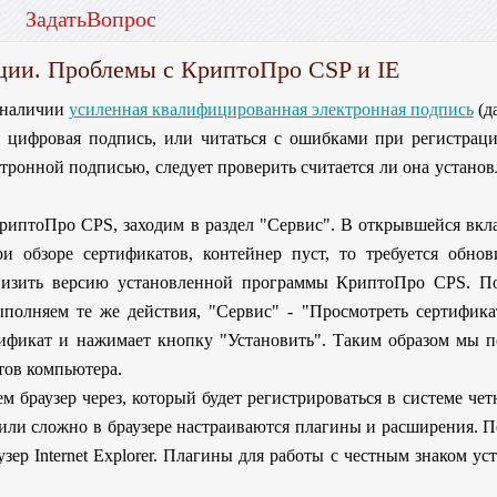
ЗадатьВопрос
ции. Проблемы с КриптоПро CSP и IE
в наличии
усиленная квалифицированная электронная подпись
(д
 цифровая подпись, или читаться с ошибками при регистраци
ктронной подписью, следует проверить считается ли она устано
риптоПро CPS, заходим в раздел "Сервис". В открывшейся вкл
и обзоре сертификатов, контейнер пуст, то требуется обно
низить версию установленной программы КриптоПро CPS. По
полняем те же действия, "Сервис" - "Просмотреть сертифика
тификат и нажимает кнопку "Установить". Таким образом мы 
тов компьютера.
браузер через, который будет регистрироваться в системе четн
 или сложно в браузере настраиваются плагины и расширения. 
узер Internet Explorer. Плагины для работы с честным знаком у