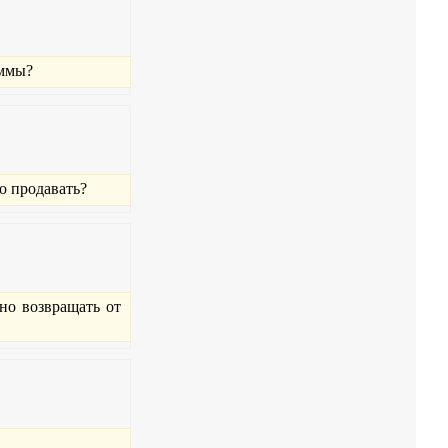
аммы?
о продавать?
жно возвращать от