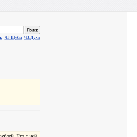
ак
ЧЗ.Шубы
ЧЗ.Духи
рублей. Что с ней