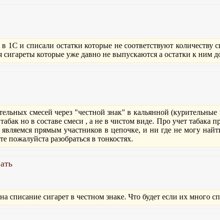
в 1С и списали остатки которые не соответствуют количеству 
я сигареты которые уже давно не выпускаются а остатки к ним д
тельных смесей через "честной знак" в кальянной (курительные 
табак но в составе смеси , а не в чистом виде. Про учет табака 
 являемся прямым участников в цепочке, и ни где не могу най
е пожалуйста разобраться в тонкостях.
ать
на списание сигарет в честном знаке. Что будет если их много с