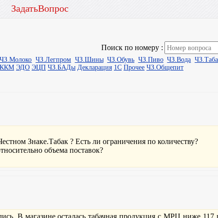
ЗадатьВопрос
Поиск по номеру :
ЧЗ.Молоко
ЧЗ.Легпром
ЧЗ.Шины
ЧЗ.Обувь
ЧЗ.Пиво
ЧЗ.Вода
ЧЗ.Таб
ыККМ
ЭДО
ЭЦП
ЧЗ.БАДы
Декларация
1С
Прочее
ЧЗ.Общепит
естном Знаке.Табак ? Есть ли ограничения по количеству?
тносительно объема поставок?
ись. В магазине осталась табачная продукция с МРЦ ниже 117 