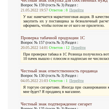
Честный знак покупка для собственных нужд
Вопрос № 159 (гость № 3) Раздел :
21.05.2022 19:57
Ответов : 8
Перейти
У нас намечается маркетинговая акция. В качест
закупить их у поставщика за безналичный расче
оформить, чтобы потом не от кого не прилетело.
Проверка табачной продукции 1С
Вопрос № 157 (гость № 3) Раздел :
20.05.2022 14:01
Ответов : 12
Перейти
При проверки табака в 1С Розница получилось вот
10 пачек вышло с плюсом и надписью не числилась
Честный знак ответственность продавца
Вопрос № 130 (гость № 3) Раздел :
04.05.2022 21:03
Ответов : 1
Перейти
Я торгую сигаретами. Иногда при сканировании ко
мне будет? Я продавец в магазине.
Честный знак подтверждение сигарет
Вопрос № 125 (гость № 3) Раздел :