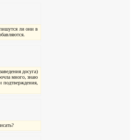
спишутся ли они в
обавляются.
заведения досуга)
прочла много, знаю
ти подтверждения,
писать?