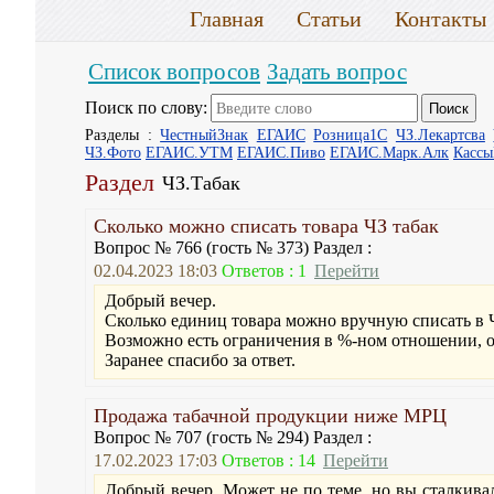
Главная
Статьи
Контакты
Список вопросов
Задать вопрос
Поиск по слову:
Разделы :
ЧестныйЗнак
ЕГАИС
Розница1С
ЧЗ.Лекартсва
ЧЗ.Фото
ЕГАИС.УТМ
ЕГАИС.Пиво
ЕГАИС.Марк.Алк
Касс
Раздел
ЧЗ.Табак
Сколько можно списать товара ЧЗ табак
Вопрос № 766 (гость № 373) Раздел :
02.04.2023 18:03
Ответов : 1
Перейти
Добрый вечер.
Сколько единиц товара можно вручную списать в Ч
Возможно есть ограничения в %-ном отношении, о
Заранее спасибо за ответ.
Продажа табачной продукции ниже МРЦ
Вопрос № 707 (гость № 294) Раздел :
17.02.2023 17:03
Ответов : 14
Перейти
Добрый вечер. Может не по теме, но вы сталкивал