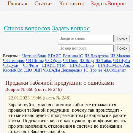
Главная
Статьи
Контакты
ЗадатьВопрос
Список вопросов
Задать вопрос
Разделы :
ЧестныйЗнак
ЕГАИС
Розница1С
ЧЗ.Лекартсва
ЧЗ.Молоко
ЧЗ.Легпром
ЧЗ.Шины
ЧЗ.Обувь
ЧЗ.Пиво
ЧЗ.Вода
ЧЗ.Табак
ЧЗ.Шубы
ЧЗ.Духи
ЧЗ.Фото
ЕГАИС.УТМ
ЕГАИС.Пиво
ЕГАИС.Марк.Алк
КассыККМ
ЭДО
ЭЦП
ЧЗ.БАДы
Декларация
1С
Прочее
ЧЗ.Общепит
Продажи табачной продукции с ошибками
Вопрос № 668 (гость № 246)
22.01.2023 19:46 (гость № 246)
Здравствуйте, у меня в личном кабинете отражаются
продажи табачной продукции, почему так происходит -
это мне надо будет с программистом разбираться в работе
кассы. Подскажите, кого и как нужно проинформировать
про эти замечания, отклонения в системе во избежании
штрафов ? Заранее спасибо.