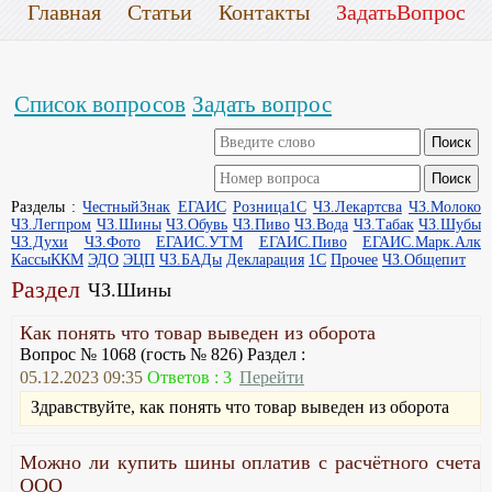
Главная
Статьи
Контакты
ЗадатьВопрос
Список вопросов
Задать вопрос
Разделы :
ЧестныйЗнак
ЕГАИС
Розница1С
ЧЗ.Лекартсва
ЧЗ.Молоко
ЧЗ.Легпром
ЧЗ.Шины
ЧЗ.Обувь
ЧЗ.Пиво
ЧЗ.Вода
ЧЗ.Табак
ЧЗ.Шубы
ЧЗ.Духи
ЧЗ.Фото
ЕГАИС.УТМ
ЕГАИС.Пиво
ЕГАИС.Марк.Алк
КассыККМ
ЭДО
ЭЦП
ЧЗ.БАДы
Декларация
1С
Прочее
ЧЗ.Общепит
Раздел
ЧЗ.Шины
Как понять что товар выведен из оборота
Вопрос № 1068 (гость № 826) Раздел :
05.12.2023 09:35
Ответов : 3
Перейти
Здравствуйте, как понять что товар выведен из оборота
Можно ли купить шины оплатив с расчётного счета
ООО