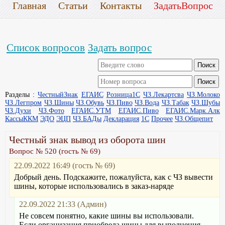
Главная
Статьи
Контакты
ЗадатьВопрос
Список вопросов
Задать вопрос
Разделы :
ЧестныйЗнак
ЕГАИС
Розница1С
ЧЗ.Лекартсва
ЧЗ.Молоко
ЧЗ.Легпром
ЧЗ.Шины
ЧЗ.Обувь
ЧЗ.Пиво
ЧЗ.Вода
ЧЗ.Табак
ЧЗ.Шубы
ЧЗ.Духи
ЧЗ.Фото
ЕГАИС.УТМ
ЕГАИС.Пиво
ЕГАИС.Марк.Алк
КассыККМ
ЭДО
ЭЦП
ЧЗ.БАДы
Декларация
1С
Прочее
ЧЗ.Общепит
Честный знак вывод из оборота шин
Вопрос № 520 (гость № 69)
22.09.2022 16:49 (гость № 69)
Добрый день. Подскажите, пожалуйста, как с ЧЗ вывести
шины, которые использовались в заказ-наряде
22.09.2022 21:33 (Админ)
Не совсем понятно, какие шины вы использовали.
Если организация приобрела шины для выполнения