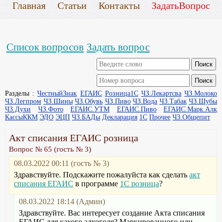
Главная
Статьи
Контакты
ЗадатьВопрос
Список вопросов
Задать вопрос
Разделы :
ЧестныйЗнак
ЕГАИС
Розница1С
ЧЗ.Лекартсва
ЧЗ.Молоко
ЧЗ.Легпром
ЧЗ.Шины
ЧЗ.Обувь
ЧЗ.Пиво
ЧЗ.Вода
ЧЗ.Табак
ЧЗ.Шубы
ЧЗ.Духи
ЧЗ.Фото
ЕГАИС.УТМ
ЕГАИС.Пиво
ЕГАИС.Марк.Алк
КассыККМ
ЭДО
ЭЦП
ЧЗ.БАДы
Декларация
1С
Прочее
ЧЗ.Общепит
Акт списания ЕГАИС розница
Вопрос № 65 (гость № 3)
08.03.2022 00:11 (гость № 3)
Здравствуйте. Подскажите пожалуйста как сделать
акт
списания ЕГАИС
в программе
1С розница
?
08.03.2022 18:14 (Админ)
Здравствуйте. Вас интересует создание Акта списания
ЕГАИС для какого алкоголя? Маркированного или