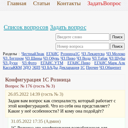
Главная
Статьи
Контакты
ЗадатьВопрос
Список вопросов
Задать вопрос
Разделы :
ЧестныйЗнак
ЕГАИС
Розница1С
ЧЗ.Лекартсва
ЧЗ.Молоко
ЧЗ.Легпром
ЧЗ.Шины
ЧЗ.Обувь
ЧЗ.Пиво
ЧЗ.Вода
ЧЗ.Табак
ЧЗ.Шубы
ЧЗ.Духи
ЧЗ.Фото
ЕГАИС.УТМ
ЕГАИС.Пиво
ЕГАИС.Марк.Алк
КассыККМ
ЭДО
ЭЦП
ЧЗ.БАДы
Декларация
1С
Прочее
ЧЗ.Общепит
Конфигурация 1С Розница
Вопрос № 176 (гость № 3)
26.05.2022 14:39 (гость № 3)
Задам вам вопрос как специалисту, который работает с
этой конфигурацией. Что из себя она представляет?
Какие у неё особенности? И кому она подойдёт?
31.05.2022 17:35 (Админ)
1С Розница это конфигурация разработанная для