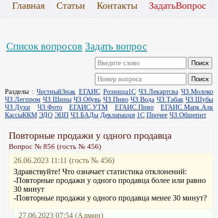
Главная
Статьи
Контакты
ЗадатьВопрос
Список вопросов
Задать вопрос
Разделы :
ЧестныйЗнак
ЕГАИС
Розница1С
ЧЗ.Лекартсва
ЧЗ.Молоко
ЧЗ.Легпром
ЧЗ.Шины
ЧЗ.Обувь
ЧЗ.Пиво
ЧЗ.Вода
ЧЗ.Табак
ЧЗ.Шубы
ЧЗ.Духи
ЧЗ.Фото
ЕГАИС.УТМ
ЕГАИС.Пиво
ЕГАИС.Марк.Алк
КассыККМ
ЭДО
ЭЦП
ЧЗ.БАДы
Декларация
1С
Прочее
ЧЗ.Общепит
Повторные продажи у одного продавца
Вопрос № 856 (гость № 456)
26.06.2023 11:11 (гость № 456)
Здравствуйте! Что означает статистика отклонений:
-Повторные продажи у одного продавца более или равно
30 минут
-Повторные продажи у одного продавца менее 30 минут?
27.06.2023 07:54 (Админ)