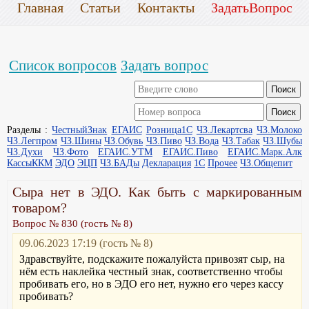
Главная
Статьи
Контакты
ЗадатьВопрос
Список вопросов
Задать вопрос
Разделы :
ЧестныйЗнак
ЕГАИС
Розница1С
ЧЗ.Лекартсва
ЧЗ.Молоко
ЧЗ.Легпром
ЧЗ.Шины
ЧЗ.Обувь
ЧЗ.Пиво
ЧЗ.Вода
ЧЗ.Табак
ЧЗ.Шубы
ЧЗ.Духи
ЧЗ.Фото
ЕГАИС.УТМ
ЕГАИС.Пиво
ЕГАИС.Марк.Алк
КассыККМ
ЭДО
ЭЦП
ЧЗ.БАДы
Декларация
1С
Прочее
ЧЗ.Общепит
Сыра нет в ЭДО. Как быть с маркированным
товаром?
Вопрос № 830 (гость № 8)
09.06.2023 17:19 (гость № 8)
Здравствуйте, подскажите пожалуйста привозят сыр, на
нём есть наклейка честный знак, соответственно чтобы
пробивать его, но в ЭДО его нет, нужно его через кассу
пробивать?