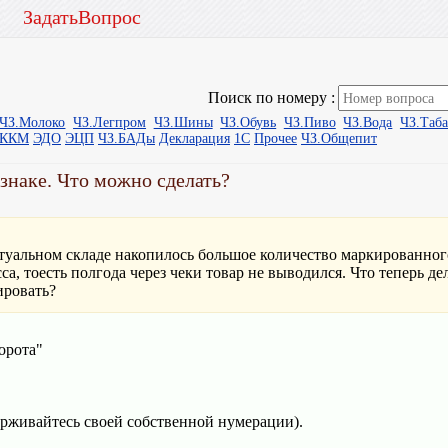
ЗадатьВопрос
Поиск по номеру :
ЧЗ.Молоко
ЧЗ.Легпром
ЧЗ.Шины
ЧЗ.Обувь
ЧЗ.Пиво
ЧЗ.Вода
ЧЗ.Таб
ыККМ
ЭДО
ЭЦП
ЧЗ.БАДы
Декларация
1С
Прочее
ЧЗ.Общепит
знаке. Что можно сделать?
ртуальном складе накопилось большое количество маркированног
сса, тоесть полгода через чеки товар не выводился. Что теперь д
ировать?
орота"
ерживайтесь своей собственной нумерации).