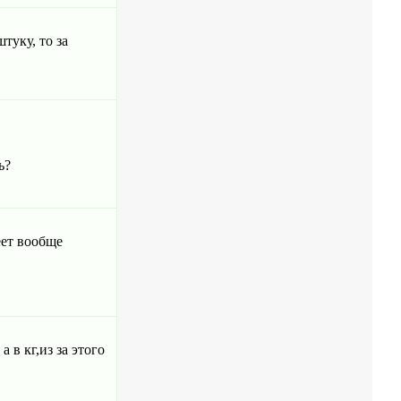
туку, то за
ь?
еет вообще
 в кг,из за этого