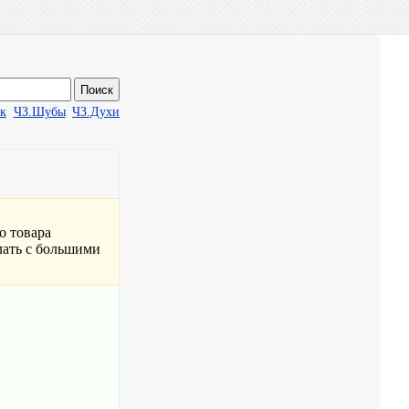
ак
ЧЗ.Шубы
ЧЗ.Духи
о товара
елать с большими