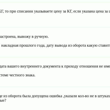
, то при списании указываете цену за КГ, если указана цена за ш
 настроена, вывожу в ручную.
накладная прошлого года, дату вывода из оборота какую ставит
 дата вашего внутреннего документа к приходу отношения не им
стеме честного знака.
из оборота была допущена ошибка ,указали кол-во не в штуках а
ные?