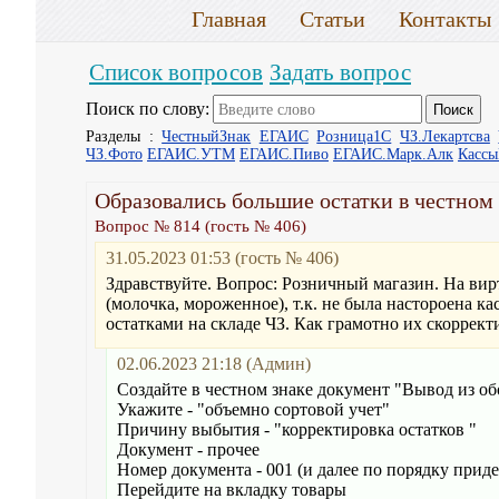
Главная
Статьи
Контакты
Список вопросов
Задать вопрос
Поиск по слову:
Разделы :
ЧестныйЗнак
ЕГАИС
Розница1С
ЧЗ.Лекартсва
ЧЗ.Фото
ЕГАИС.УТМ
ЕГАИС.Пиво
ЕГАИС.Марк.Алк
Касс
Образовались большие остатки в честном 
Вопрос № 814 (гость № 406)
31.05.2023 01:53 (гость № 406)
Здравствуйте. Вопрос: Розничный магазин. На ви
(молочка, мороженное), т.к. не была настороена ка
остатками на складе ЧЗ. Как грамотно их скоррект
02.06.2023 21:18 (Админ)
Создайте в честном знаке документ "Вывод из об
Укажите - "объемно сортовой учет"
Причину выбытия - "корректировка остатков "
Документ - прочее
Номер документа - 001 (и далее по порядку прид
Перейдите на вкладку товары