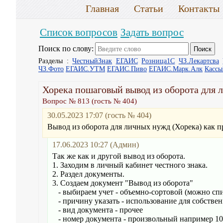
Главная
Статьи
Контакты
Список вопросов
Задать вопрос
Поиск по слову:
Разделы :
ЧестныйЗнак
ЕГАИС
Розница1С
ЧЗ.Лекартсва
ЧЗ.Фото
ЕГАИС.УТМ
ЕГАИС.Пиво
ЕГАИС.Марк.Алк
Касс
Хорека пошаговый вывод из оборота для 
Вопрос № 813 (гость № 404)
30.05.2023 17:07 (гость № 404)
Вывод из оборота для личных нужд (Хорека) как п
17.06.2023 10:27 (Админ)
Так же как и другой вывод из оборота.
1. Заходим в личный кабинет честного знака.
2. Раздел документы.
3. Создаем документ "Вывод из оборота"
- выбираем учет - объемно-сортовой (можно сп
- причину указать - использование для собстве
- вид документа - прочее
- номер документа - произвольный например 1