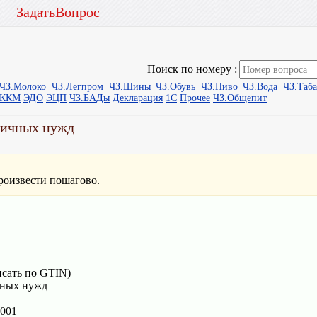
ЗадатьВопрос
Поиск по номеру :
ЧЗ.Молоко
ЧЗ.Легпром
ЧЗ.Шины
ЧЗ.Обувь
ЧЗ.Пиво
ЧЗ.Вода
ЧЗ.Таб
ыККМ
ЭДО
ЭЦП
ЧЗ.БАДы
Декларация
1С
Прочее
ЧЗ.Общепит
личных нужд
роизвести пошагово.
исать по GTIN)
нных нужд
0001