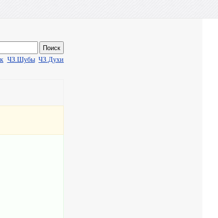
ак
ЧЗ.Шубы
ЧЗ.Духи