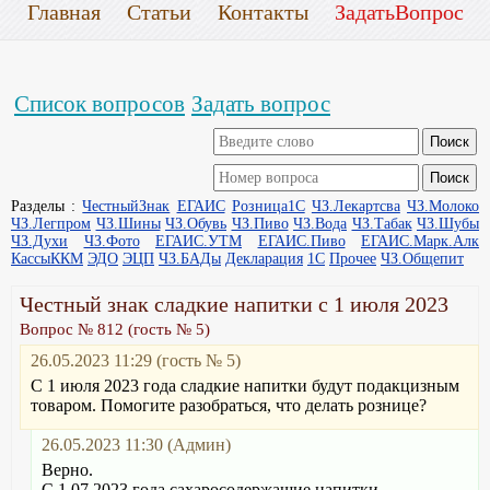
Главная
Статьи
Контакты
ЗадатьВопрос
Список вопросов
Задать вопрос
Разделы :
ЧестныйЗнак
ЕГАИС
Розница1С
ЧЗ.Лекартсва
ЧЗ.Молоко
ЧЗ.Легпром
ЧЗ.Шины
ЧЗ.Обувь
ЧЗ.Пиво
ЧЗ.Вода
ЧЗ.Табак
ЧЗ.Шубы
ЧЗ.Духи
ЧЗ.Фото
ЕГАИС.УТМ
ЕГАИС.Пиво
ЕГАИС.Марк.Алк
КассыККМ
ЭДО
ЭЦП
ЧЗ.БАДы
Декларация
1С
Прочее
ЧЗ.Общепит
Честный знак сладкие напитки с 1 июля 2023
Вопрос № 812 (гость № 5)
26.05.2023 11:29 (гость № 5)
С 1 июля 2023 года сладкие напитки будут подакцизным
товаром. Помогите разобраться, что делать рознице?
26.05.2023 11:30 (Админ)
Верно.
С 1.07.2023 года сахаросодержащие напитки