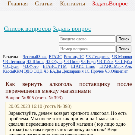
Главная
Статьи
Контакты
ЗадатьВопрос
Список вопросов
Задать вопрос
Разделы :
ЧестныйЗнак
ЕГАИС
Розница1С
ЧЗ.Лекартсва
ЧЗ.Молоко
ЧЗ.Легпром
ЧЗ.Шины
ЧЗ.Обувь
ЧЗ.Пиво
ЧЗ.Вода
ЧЗ.Табак
ЧЗ.Шубы
ЧЗ.Духи
ЧЗ.Фото
ЕГАИС.УТМ
ЕГАИС.Пиво
ЕГАИС.Марк.Алк
КассыККМ
ЭДО
ЭЦП
ЧЗ.БАДы
Декларация
1С
Прочее
ЧЗ.Общепит
Как вернуть алкоголь поставщику после
перемещения между магазинами
Вопрос № 805 (гость № 393)
20.05.2023 16:10 (гость № 393)
Здравствуйте, делаем возврат крепкого алкоголя. Но есть
проблема. Мы после того как приняли на 1 магазин -
сделали перемещение на другой магазин ( юр лицо одно
и тоже) как нам вернуть поставщику алкоголь? Ведь
справки изменились после перемещения