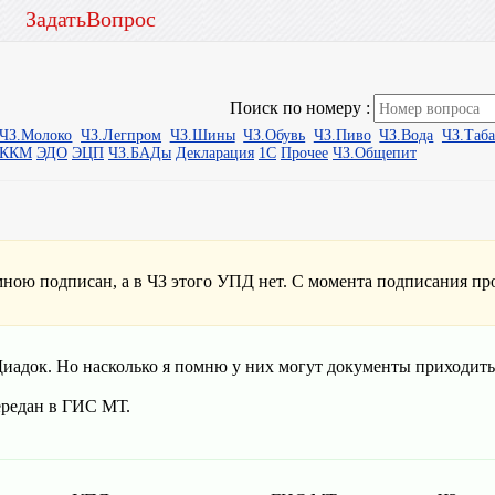
ЗадатьВопрос
Поиск по номеру :
ЧЗ.Молоко
ЧЗ.Легпром
ЧЗ.Шины
ЧЗ.Обувь
ЧЗ.Пиво
ЧЗ.Вода
ЧЗ.Таб
ыККМ
ЭДО
ЭЦП
ЧЗ.БАДы
Декларация
1С
Прочее
ЧЗ.Общепит
ою подписан, а в ЧЗ этого УПД нет. С момента подписания пр
иадок. Но насколько я помню у них могут документы приходить
передан в ГИС МТ.