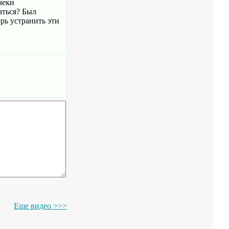
чеки
аться? Был
рь устранить эти
Еще видео >>>