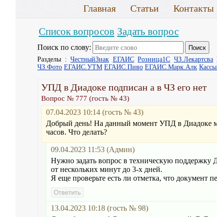
Главная
Статьи
Контакты
Список вопросов
Задать вопрос
Поиск по слову:
Разделы :
ЧестныйЗнак
ЕГАИС
Розница1С
ЧЗ.Лекартсва
ЧЗ.Фото
ЕГАИС.УТМ
ЕГАИС.Пиво
ЕГАИС.Марк.Алк
Касс
УПД в Диадоке подписан а в ЧЗ его нет
Вопрос № 777 (гость № 43)
07.04.2023 10:14 (гость № 43)
Добрый день! На данный момент УПД в Диадоке мн
часов. Что делать?
09.04.2023 11:53 (Админ)
Нужно задать вопрос в техническую поддержку Д
от нескольких минут до 3-х дней.
Я еще проверьте есть ли отметка, что документ 
13.04.2023 10:18 (гость № 98)