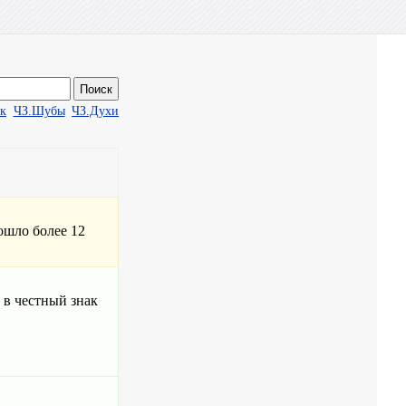
ак
ЧЗ.Шубы
ЧЗ.Духи
ошло более 12
 в честный знак