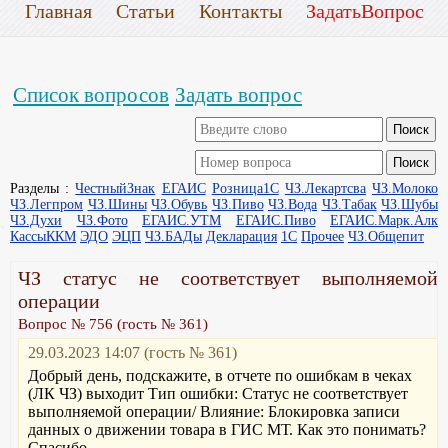
Главная
Статьи
Контакты
ЗадатьВопрос
Список вопросов
Задать вопрос
Разделы :
ЧестныйЗнак
ЕГАИС
Розница1С
ЧЗ.Лекартсва
ЧЗ.Молоко
ЧЗ.Легпром
ЧЗ.Шины
ЧЗ.Обувь
ЧЗ.Пиво
ЧЗ.Вода
ЧЗ.Табак
ЧЗ.Шубы
ЧЗ.Духи
ЧЗ.Фото
ЕГАИС.УТМ
ЕГАИС.Пиво
ЕГАИС.Марк.Алк
КассыККМ
ЭДО
ЭЦП
ЧЗ.БАДы
Декларация
1С
Прочее
ЧЗ.Общепит
ЧЗ статус не соответствует выполняемой
операции
Вопрос № 756 (гость № 361)
29.03.2023 14:07 (гость № 361)
Добрый день, подскажите, в отчете по ошибкам в чеках
(ЛК ЧЗ) выходит Тип ошибки: Статус не соответствует
выполняемой операции/ Влияние: Блокировка записи
данных о движении товара в ГИС МТ. Как это понимать?
Спасибо