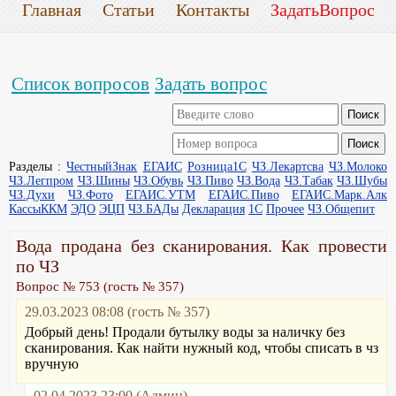
Главная
Статьи
Контакты
ЗадатьВопрос
Список вопросов
Задать вопрос
Разделы :
ЧестныйЗнак
ЕГАИС
Розница1С
ЧЗ.Лекартсва
ЧЗ.Молоко
ЧЗ.Легпром
ЧЗ.Шины
ЧЗ.Обувь
ЧЗ.Пиво
ЧЗ.Вода
ЧЗ.Табак
ЧЗ.Шубы
ЧЗ.Духи
ЧЗ.Фото
ЕГАИС.УТМ
ЕГАИС.Пиво
ЕГАИС.Марк.Алк
КассыККМ
ЭДО
ЭЦП
ЧЗ.БАДы
Декларация
1С
Прочее
ЧЗ.Общепит
Вода продана без сканирования. Как провести
по ЧЗ
Вопрос № 753 (гость № 357)
29.03.2023 08:08 (гость № 357)
Добрый день! Продали бутылку воды за наличку без
сканирования. Как найти нужный код, чтобы списать в чз
вручную
02.04.2023 23:00 (Админ)