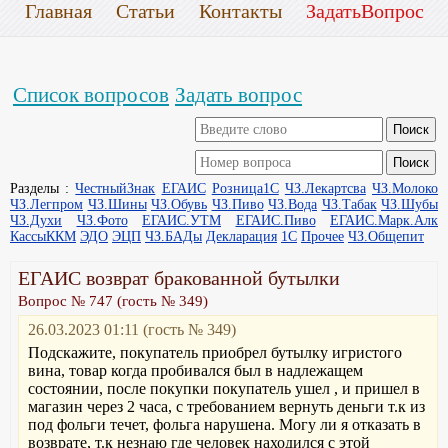
Главная
Статьи
Контакты
ЗадатьВопрос
Список вопросов
Задать вопрос
Разделы :
ЧестныйЗнак
ЕГАИС
Розница1С
ЧЗ.Лекартсва
ЧЗ.Молоко
ЧЗ.Легпром
ЧЗ.Шины
ЧЗ.Обувь
ЧЗ.Пиво
ЧЗ.Вода
ЧЗ.Табак
ЧЗ.Шубы
ЧЗ.Духи
ЧЗ.Фото
ЕГАИС.УТМ
ЕГАИС.Пиво
ЕГАИС.Марк.Алк
КассыККМ
ЭДО
ЭЦП
ЧЗ.БАДы
Декларация
1С
Прочее
ЧЗ.Общепит
ЕГАИС возврат бракованной бутылки
Вопрос № 747 (гость № 349)
26.03.2023 01:11 (гость № 349)
Подскажите, покупатель приобрел бутылку игристого
вина, товар когда пробивался был в надлежащем
состоянии, после покупки покупатель ушел , и пришел в
магазин через 2 часа, с требованием вернуть деньги т.к из
под фольги течет, фольга нарушена. Могу ли я отказать в
возврате, т.к незнаю где человек находился с этой