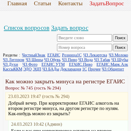
Главная
Статьи
Контакты
ЗадатьВопрос
Список вопросов
Задать вопрос
Разделы :
ЧестныйЗнак
ЕГАИС
Розница1С
ЧЗ.Лекартсва
ЧЗ.Молоко
ЧЗ.Легпром
ЧЗ.Шины
ЧЗ.Обувь
ЧЗ.Пиво
ЧЗ.Вода
ЧЗ.Табак
ЧЗ.Шубы
ЧЗ.Духи
ЧЗ.Фото
ЕГАИС.УТМ
ЕГАИС.Пиво
ЕГАИС.Марк.Алк
КассыККМ
ЭДО
ЭЦП
ЧЗ.БАДы
Декларация
1С
Прочее
ЧЗ.Общепит
Как можно закрыть минуса на регистре ЕГАИС
Вопрос № 745 (гость № 294)
23.03.2023 19:47 (гость № 294)
Добрый вечер. При корректировке ЕГАИС алкоголь на
втором регистре минуса, на другом регистре по нулям.
Как-нибудь можно из закрыть?
24.03.2023 10:42 (Админ)
Если у вас при корректировке остатков на втором