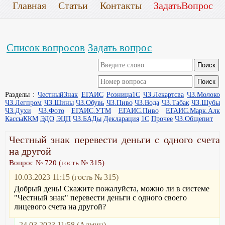
Главная
Статьи
Контакты
ЗадатьВопрос
Список вопросов
Задать вопрос
Разделы :
ЧестныйЗнак
ЕГАИС
Розница1С
ЧЗ.Лекартсва
ЧЗ.Молоко
ЧЗ.Легпром
ЧЗ.Шины
ЧЗ.Обувь
ЧЗ.Пиво
ЧЗ.Вода
ЧЗ.Табак
ЧЗ.Шубы
ЧЗ.Духи
ЧЗ.Фото
ЕГАИС.УТМ
ЕГАИС.Пиво
ЕГАИС.Марк.Алк
КассыККМ
ЭДО
ЭЦП
ЧЗ.БАДы
Декларация
1С
Прочее
ЧЗ.Общепит
Честный знак перевести деньги c одного счета
на другой
Вопрос № 720 (гость № 315)
10.03.2023 11:15 (гость № 315)
Добрый день! Скажите пожалуйста, можно ли в системе
"Честный знак" перевести деньги с одного своего
лицевого счета на другой?
24.03.2023 11:58 (Админ)