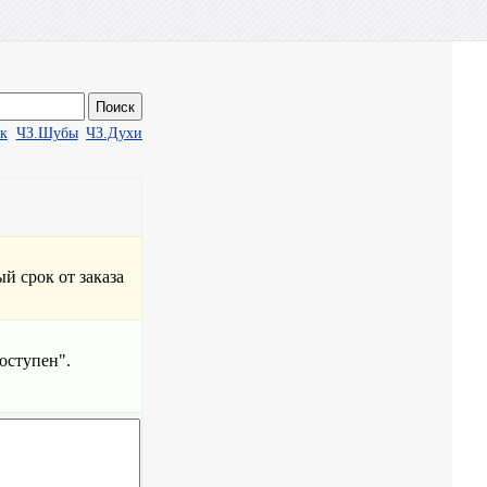
ак
ЧЗ.Шубы
ЧЗ.Духи
й срок от заказа
оступен".