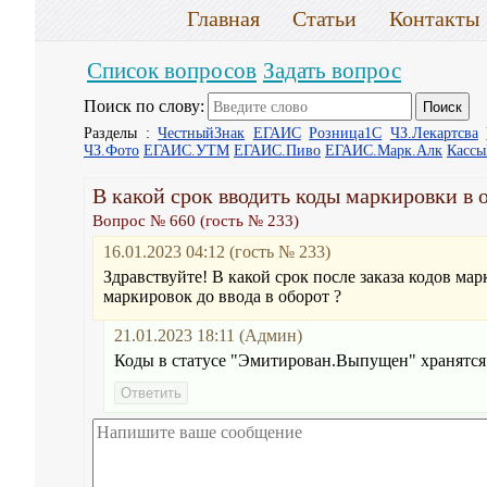
Главная
Статьи
Контакты
Список вопросов
Задать вопрос
Поиск по слову:
Разделы :
ЧестныйЗнак
ЕГАИС
Розница1С
ЧЗ.Лекартсва
ЧЗ.Фото
ЕГАИС.УТМ
ЕГАИС.Пиво
ЕГАИС.Марк.Алк
Касс
В какой срок вводить коды маркировки в 
Вопрос № 660 (гость № 233)
16.01.2023 04:12 (гость № 233)
Здравствуйте! В какой срок после заказа кодов ма
маркировок до ввода в оборот ?
21.01.2023 18:11 (Админ)
Коды в статусе "Эмитирован.Выпущен" хранятся в