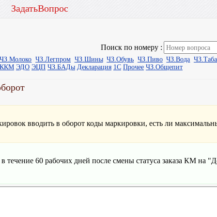
ЗадатьВопрос
Поиск по номеру :
ЧЗ.Молоко
ЧЗ.Легпром
ЧЗ.Шины
ЧЗ.Обувь
ЧЗ.Пиво
ЧЗ.Вода
ЧЗ.Таб
ыККМ
ЭДО
ЭЦП
ЧЗ.БАДы
Декларация
1С
Прочее
ЧЗ.Общепит
оборот
ркировок вводить в оборот коды маркировки, есть ли максимальны
 течение 60 рабочих дней после смены статуса заказа КМ на "Д