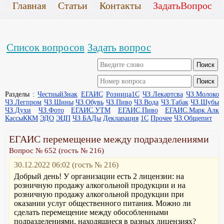
Главная
Статьи
Контакты
ЗадатьВопрос
Список вопросов
Задать вопрос
Разделы :
ЧестныйЗнак
ЕГАИС
Розница1С
ЧЗ.Лекартсва
ЧЗ.Молоко
ЧЗ.Легпром
ЧЗ.Шины
ЧЗ.Обувь
ЧЗ.Пиво
ЧЗ.Вода
ЧЗ.Табак
ЧЗ.Шубы
ЧЗ.Духи
ЧЗ.Фото
ЕГАИС.УТМ
ЕГАИС.Пиво
ЕГАИС.Марк.Алк
КассыККМ
ЭДО
ЭЦП
ЧЗ.БАДы
Декларация
1С
Прочее
ЧЗ.Общепит
ЕГАИС перемещение между подразделениями
Вопрос № 652 (гость № 216)
30.12.2022 06:02 (гость № 216)
Добрый день! У организации есть 2 лицензии: на
розничную продажу алкогольной продукции и на
розничную продажу алкогольной продукции при
оказании услуг общественного питания. Можно ли
сделать перемещение между обособленными
подразделениями, находящиеся в разных лицензиях?