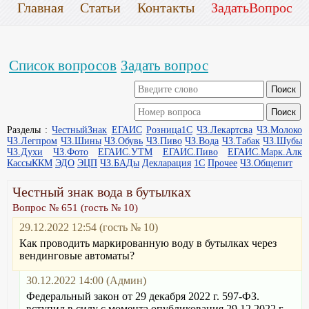
Главная
Статьи
Контакты
ЗадатьВопрос
Список вопросов
Задать вопрос
Разделы :
ЧестныйЗнак
ЕГАИС
Розница1С
ЧЗ.Лекартсва
ЧЗ.Молоко
ЧЗ.Легпром
ЧЗ.Шины
ЧЗ.Обувь
ЧЗ.Пиво
ЧЗ.Вода
ЧЗ.Табак
ЧЗ.Шубы
ЧЗ.Духи
ЧЗ.Фото
ЕГАИС.УТМ
ЕГАИС.Пиво
ЕГАИС.Марк.Алк
КассыККМ
ЭДО
ЭЦП
ЧЗ.БАДы
Декларация
1С
Прочее
ЧЗ.Общепит
Честный знак вода в бутылках
Вопрос № 651 (гость № 10)
29.12.2022 12:54 (гость № 10)
Как проводить маркированную воду в бутылках через
вендинговые автоматы?
30.12.2022 14:00 (Админ)
Федеральный закон от 29 декабря 2022 г. 597-ФЗ.
вступил в силу с момента опубликования 29.12.2022 г.