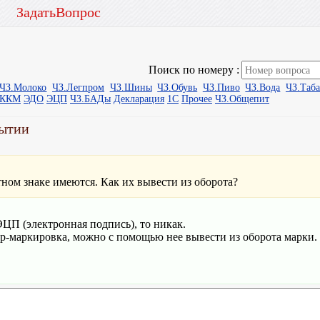
ЗадатьВопрос
Поиск по номеру :
ЧЗ.Молоко
ЧЗ.Легпром
ЧЗ.Шины
ЧЗ.Обувь
ЧЗ.Пиво
ЧЗ.Вода
ЧЗ.Таб
ыККМ
ЭДО
ЭЦП
ЧЗ.БАДы
Декларация
1С
Прочее
ЧЗ.Общепит
рытии
тном знаке имеются. Как их вывести из оборота?
ЦП (электронная подпись), то никак.
р-маркировка, можно с помощью нее вывести из оборота марки.