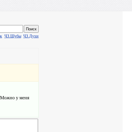
ак
ЧЗ.Шубы
ЧЗ.Духи
 Можно у меня