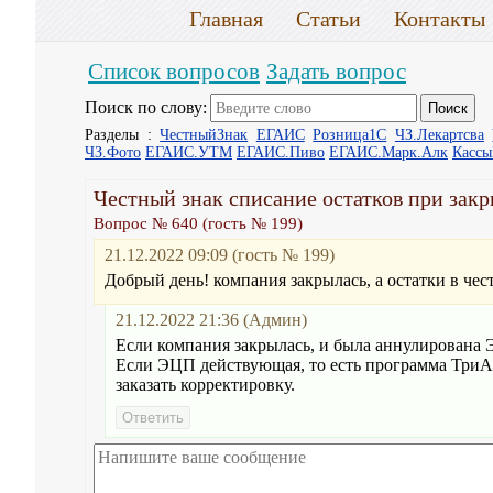
Главная
Статьи
Контакты
Список вопросов
Задать вопрос
Поиск по слову:
Разделы :
ЧестныйЗнак
ЕГАИС
Розница1С
ЧЗ.Лекартсва
ЧЗ.Фото
ЕГАИС.УТМ
ЕГАИС.Пиво
ЕГАИС.Марк.Алк
Касс
Честный знак списание остатков при зак
Вопрос № 640 (гость № 199)
21.12.2022 09:09 (гость № 199)
Добрый день! компания закрылась, а остатки в чес
21.12.2022 21:36 (Админ)
Если компания закрылась, и была аннулирована Э
Если ЭЦП действующая, то есть программа ТриА
заказать корректировку.