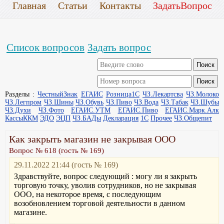
Главная
Статьи
Контакты
ЗадатьВопрос
Список вопросов
Задать вопрос
Разделы :
ЧестныйЗнак
ЕГАИС
Розница1С
ЧЗ.Лекартсва
ЧЗ.Молоко
ЧЗ.Легпром
ЧЗ.Шины
ЧЗ.Обувь
ЧЗ.Пиво
ЧЗ.Вода
ЧЗ.Табак
ЧЗ.Шубы
ЧЗ.Духи
ЧЗ.Фото
ЕГАИС.УТМ
ЕГАИС.Пиво
ЕГАИС.Марк.Алк
КассыККМ
ЭДО
ЭЦП
ЧЗ.БАДы
Декларация
1С
Прочее
ЧЗ.Общепит
Как закрыть магазин не закрывая ООО
Вопрос № 618 (гость № 169)
29.11.2022 21:44 (гость № 169)
Здравствуйте, вопрос следующий : могу ли я закрыть
торговую точку, уволив сотрудников, но не закрывая
ООО, на некоторое время, с последующим
возобновлением торговой деятельности в данном
магазине.