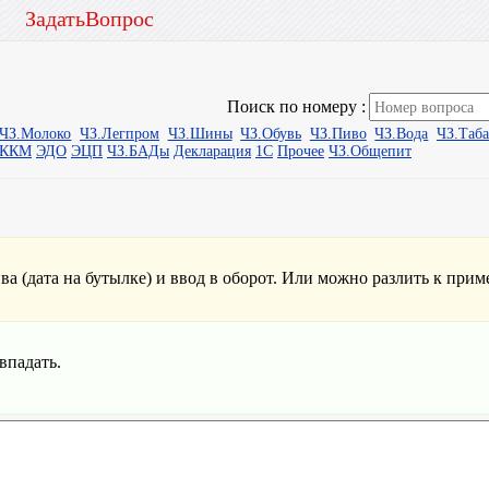
ЗадатьВопрос
Поиск по номеру :
ЧЗ.Молоко
ЧЗ.Легпром
ЧЗ.Шины
ЧЗ.Обувь
ЧЗ.Пиво
ЧЗ.Вода
ЧЗ.Таб
ыККМ
ЭДО
ЭЦП
ЧЗ.БАДы
Декларация
1С
Прочее
ЧЗ.Общепит
а (дата на бутылке) и ввод в оборот. Или можно разлить к приме
впадать.