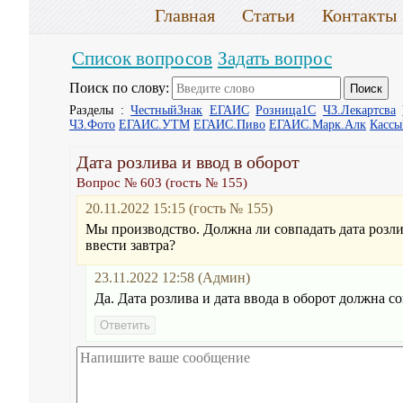
Главная
Статьи
Контакты
Список вопросов
Задать вопрос
Поиск по слову:
Разделы :
ЧестныйЗнак
ЕГАИС
Розница1С
ЧЗ.Лекартсва
ЧЗ.Фото
ЕГАИС.УТМ
ЕГАИС.Пиво
ЕГАИС.Марк.Алк
Касс
Дата розлива и ввод в оборот
Вопрос № 603 (гость № 155)
20.11.2022 15:15 (гость № 155)
Мы производство. Должна ли совпадать дата розлив
ввести завтра?
23.11.2022 12:58 (Админ)
Да. Дата розлива и дата ввода в оборот должна со