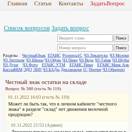
Главная
Статьи
Контакты
ЗадатьВопрос
Список вопросов
Задать вопрос
Разделы :
ЧестныйЗнак
ЕГАИС
Розница1С
ЧЗ.Лекартсва
ЧЗ.Молоко
ЧЗ.Легпром
ЧЗ.Шины
ЧЗ.Обувь
ЧЗ.Пиво
ЧЗ.Вода
ЧЗ.Табак
ЧЗ.Шубы
ЧЗ.Духи
ЧЗ.Фото
ЕГАИС.УТМ
ЕГАИС.Пиво
ЕГАИС.Марк.Алк
КассыККМ
ЭДО
ЭЦП
ЧЗ.БАДы
Декларация
1С
Прочее
ЧЗ.Общепит
Честный знак остатки на складе
Вопрос № 580 (гость № 119)
01.11.2022 16:03 (гость № 119)
Может ли быть так, что в личном кабинете "честного
знака" в разделе "склад" нет движения молочной
продукции?
01.11.2022 21:53 (Админ)
Движение товара на закладке склад, отражается только в