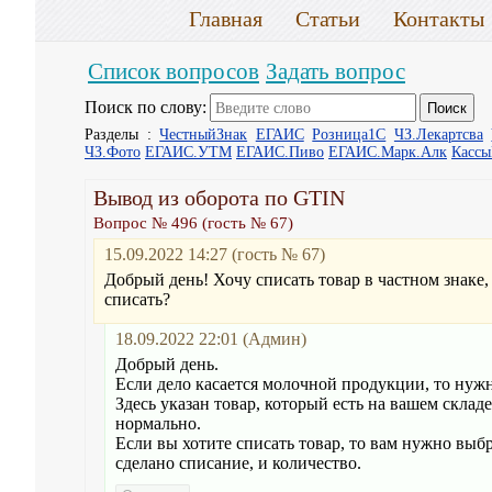
Главная
Статьи
Контакты
Список вопросов
Задать вопрос
Поиск по слову:
Разделы :
ЧестныйЗнак
ЕГАИС
Розница1С
ЧЗ.Лекартсва
ЧЗ.Фото
ЕГАИС.УТМ
ЕГАИС.Пиво
ЕГАИС.Марк.Алк
Касс
Вывод из оборота по GTIN
Вопрос № 496 (гость № 67)
15.09.2022 14:27 (гость № 67)
Добрый день! Хочу списать товар в частном знаке, 
списать?
18.09.2022 22:01 (Админ)
Добрый день.
Если дело касается молочной продукции, то нужн
Здесь указан товар, который есть на вашем склад
нормально.
Если вы хотите списать товар, то вам нужно выб
сделано списание, и количество.