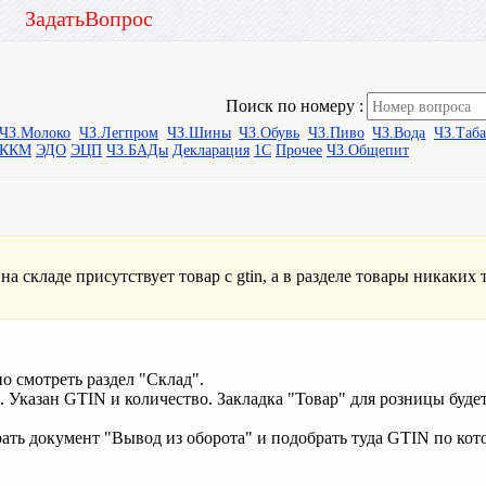
ЗадатьВопрос
Поиск по номеру :
ЧЗ.Молоко
ЧЗ.Легпром
ЧЗ.Шины
ЧЗ.Обувь
ЧЗ.Пиво
ЧЗ.Вода
ЧЗ.Таб
ыККМ
ЭДО
ЭЦП
ЧЗ.БАДы
Декларация
1С
Прочее
ЧЗ.Общепит
на складе присутствует товар с gtin, а в разделе товары никаких 
о смотреть раздел "Склад".
е. Указан GTIN и количество. Закладка "Товар" для розницы будет
рать документ "Вывод из оборота" и подобрать туда GTIN по кот