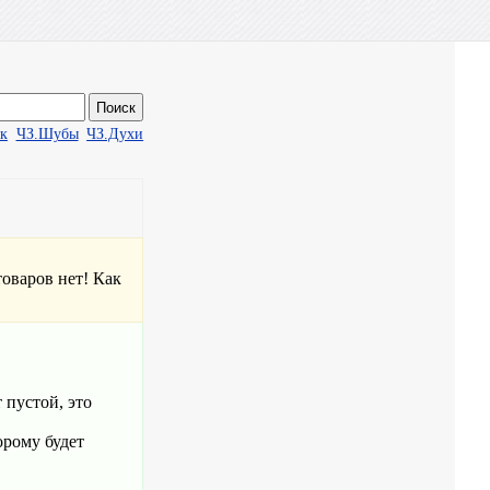
ак
ЧЗ.Шубы
ЧЗ.Духи
товаров нет! Как
 пустой, это
орому будет