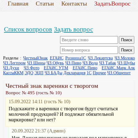
Главная
Статьи
Контакты
ЗадатьВопрос
Список вопросов
Задать вопрос
Разделы :
ЧестныйЗнак
ЕГАИС
Розница1С
ЧЗ.Лекартсва
ЧЗ.Молоко
ЧЗ.Легпром
ЧЗ.Шины
ЧЗ.Обувь
ЧЗ.Пиво
ЧЗ.Вода
ЧЗ.Табак
ЧЗ.Шубы
ЧЗ.Духи
ЧЗ.Фото
ЕГАИС.УТМ
ЕГАИС.Пиво
ЕГАИС.Марк.Алк
КассыККМ
ЭДО
ЭЦП
ЧЗ.БАДы
Декларация
1С
Прочее
ЧЗ.Общепит
Честный знак вареники с творогом
Вопрос № 495 (гость № 10)
15.09.2022 14:11 (гость № 10)
Подскажите а вареники с творогом будут считаться
молочной продукцией? И подлежат обязательной
маркировке? или нет?
20.09.2022 21:37 (Админ)
Нет. Данная продукция не попадает под маркировку в