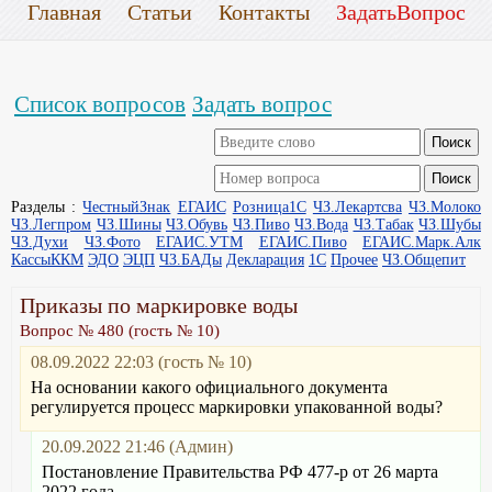
Главная
Статьи
Контакты
ЗадатьВопрос
Список вопросов
Задать вопрос
Разделы :
ЧестныйЗнак
ЕГАИС
Розница1С
ЧЗ.Лекартсва
ЧЗ.Молоко
ЧЗ.Легпром
ЧЗ.Шины
ЧЗ.Обувь
ЧЗ.Пиво
ЧЗ.Вода
ЧЗ.Табак
ЧЗ.Шубы
ЧЗ.Духи
ЧЗ.Фото
ЕГАИС.УТМ
ЕГАИС.Пиво
ЕГАИС.Марк.Алк
КассыККМ
ЭДО
ЭЦП
ЧЗ.БАДы
Декларация
1С
Прочее
ЧЗ.Общепит
Приказы по маркировке воды
Вопрос № 480 (гость № 10)
08.09.2022 22:03 (гость № 10)
На основании какого официального документа
регулируется процесс маркировки упакованной воды?
20.09.2022 21:46 (Админ)
Постановление Правительства РФ 477-р от 26 марта
2022 года.