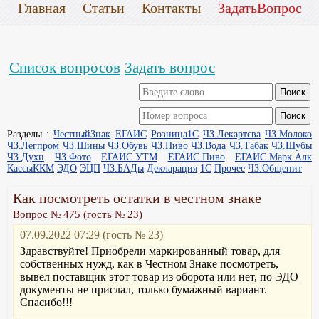
Главная
Статьи
Контакты
ЗадатьВопрос
Список вопросов
Задать вопрос
Разделы :
ЧестныйЗнак
ЕГАИС
Розница1С
ЧЗ.Лекартсва
ЧЗ.Молоко
ЧЗ.Легпром
ЧЗ.Шины
ЧЗ.Обувь
ЧЗ.Пиво
ЧЗ.Вода
ЧЗ.Табак
ЧЗ.Шубы
ЧЗ.Духи
ЧЗ.Фото
ЕГАИС.УТМ
ЕГАИС.Пиво
ЕГАИС.Марк.Алк
КассыККМ
ЭДО
ЭЦП
ЧЗ.БАДы
Декларация
1С
Прочее
ЧЗ.Общепит
Как посмотреть остатки в честном знаке
Вопрос № 475 (гость № 23)
07.09.2022 07:29 (гость № 23)
Здравствуйте! Приобрели маркированный товар, для
собственных нужд, как в Честном Знаке посмотреть,
вывел поставщик этот товар из оборота или нет, по ЭДО
документы не прислал, только бумажный вариант.
Спасибо!!!