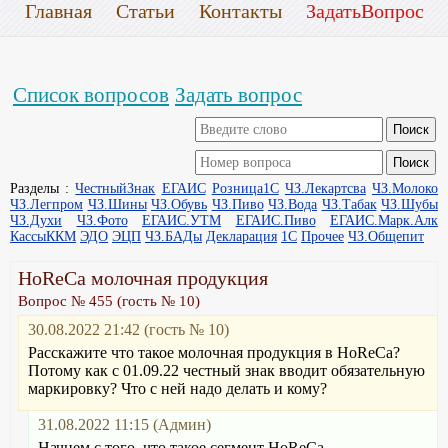
Главная
Статьи
Контакты
ЗадатьВопрос
Список вопросов
Задать вопрос
Разделы :
ЧестныйЗнак
ЕГАИС
Розница1С
ЧЗ.Лекартсва
ЧЗ.Молоко
ЧЗ.Легпром
ЧЗ.Шины
ЧЗ.Обувь
ЧЗ.Пиво
ЧЗ.Вода
ЧЗ.Табак
ЧЗ.Шубы
ЧЗ.Духи
ЧЗ.Фото
ЕГАИС.УТМ
ЕГАИС.Пиво
ЕГАИС.Марк.Алк
КассыККМ
ЭДО
ЭЦП
ЧЗ.БАДы
Декларация
1С
Прочее
ЧЗ.Общепит
HoReCa молочная продукция
Вопрос № 455 (гость № 10)
30.08.2022 21:42 (гость № 10)
Расскажите что такое молочная продукция в HoReCa?
Потому как с 01.09.22 честный знак вводит обязательную
маркировку? Что с ней надо делать и кому?
31.08.2022 11:15 (Админ)
Начнем с того, что такое сегмент HoReCa.