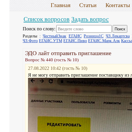
Главная
Статьи
Контакты
Список вопросов
Задать вопрос
Поиск по слову:
Разделы :
ЧестныйЗнак
ЕГАИС
Розница1С
ЧЗ.Лекартсва
ЧЗ.Фото
ЕГАИС.УТМ
ЕГАИС.Пиво
ЕГАИС.Марк.Алк
Касс
ЭДО лайт отправить приглашение
Вопрос № 440 (гость № 10)
27.08.2022 10:42 (гость № 10)
Я не могу отправить приглашение поставщику из л