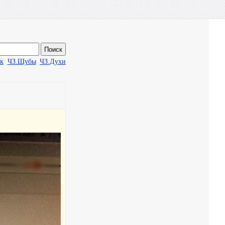
ак
ЧЗ.Шубы
ЧЗ.Духи