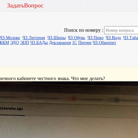
ЗадатьВопрос
Поиск по номеру :
ЧЗ.Молоко
ЧЗ.Легпром
ЧЗ.Шины
ЧЗ.Обувь
ЧЗ.Пиво
ЧЗ.Вода
ЧЗ.Таб
ыККМ
ЭДО
ЭЦП
ЧЗ.БАДы
Декларация
1С
Прочее
ЧЗ.Общепит
ичного кабинете честного знака. Что мне делать?