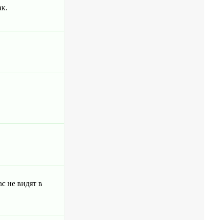
ак.
с не видят в