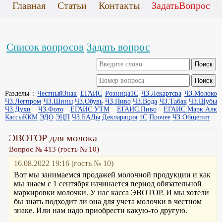
Главная
Статьи
Контакты
ЗадатьВопрос
Список вопросов
Задать вопрос
Разделы :
ЧестныйЗнак
ЕГАИС
Розница1С
ЧЗ.Лекартсва
ЧЗ.Молоко
ЧЗ.Легпром
ЧЗ.Шины
ЧЗ.Обувь
ЧЗ.Пиво
ЧЗ.Вода
ЧЗ.Табак
ЧЗ.Шубы
ЧЗ.Духи
ЧЗ.Фото
ЕГАИС.УТМ
ЕГАИС.Пиво
ЕГАИС.Марк.Алк
КассыККМ
ЭДО
ЭЦП
ЧЗ.БАДы
Декларация
1С
Прочее
ЧЗ.Общепит
ЭВОТОР для молока
Вопрос № 413 (гость № 10)
16.08.2022 19:16 (гость № 10)
Вот мы занимаемся продажей молочной продукции и как
мы знаем с 1 сентября начинается период обязательной
маркировки молочки. У нас касса ЭВОТОР. И мы хотели
бы знать подходит ли она для учета молочки в честном
знаке. Или нам надо приобрести какую-то другую.