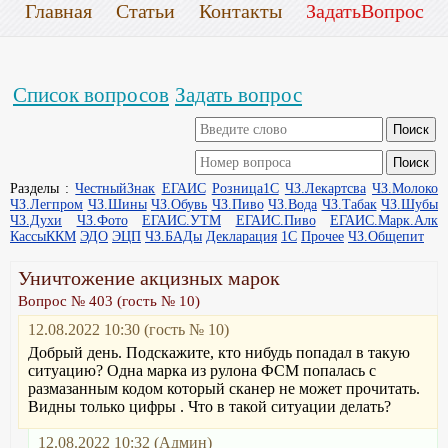
Главная
Статьи
Контакты
ЗадатьВопрос
Список вопросов
Задать вопрос
Разделы :
ЧестныйЗнак
ЕГАИС
Розница1С
ЧЗ.Лекартсва
ЧЗ.Молоко
ЧЗ.Легпром
ЧЗ.Шины
ЧЗ.Обувь
ЧЗ.Пиво
ЧЗ.Вода
ЧЗ.Табак
ЧЗ.Шубы
ЧЗ.Духи
ЧЗ.Фото
ЕГАИС.УТМ
ЕГАИС.Пиво
ЕГАИС.Марк.Алк
КассыККМ
ЭДО
ЭЦП
ЧЗ.БАДы
Декларация
1С
Прочее
ЧЗ.Общепит
Уничтожение акцизных марок
Вопрос № 403 (гость № 10)
12.08.2022 10:30 (гость № 10)
Добрый день. Подскажите, кто нибудь попадал в такую
ситуацию? Одна марка из рулона ФСМ попалась с
размазанным кодом который сканер не может прочитать.
Видны только цифры . Что в такой ситуации делать?
12.08.2022 10:32 (Админ)