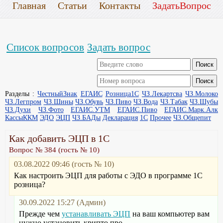
Главная
Статьи
Контакты
ЗадатьВопрос
Список вопросов
Задать вопрос
Разделы :
ЧестныйЗнак
ЕГАИС
Розница1С
ЧЗ.Лекартсва
ЧЗ.Молоко
ЧЗ.Легпром
ЧЗ.Шины
ЧЗ.Обувь
ЧЗ.Пиво
ЧЗ.Вода
ЧЗ.Табак
ЧЗ.Шубы
ЧЗ.Духи
ЧЗ.Фото
ЕГАИС.УТМ
ЕГАИС.Пиво
ЕГАИС.Марк.Алк
КассыККМ
ЭДО
ЭЦП
ЧЗ.БАДы
Декларация
1С
Прочее
ЧЗ.Общепит
Как добавить ЭЦП в 1С
Вопрос № 384 (гость № 10)
03.08.2022 09:46 (гость № 10)
Как настроить ЭЦП для работы с ЭДО в программе 1С
розница?
30.09.2022 15:27 (Админ)
Прежде чем
устанавливать ЭЦП
на ваш компьютер вам
нужно установить крипто про.