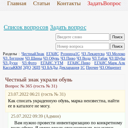
Главная
Статьи
Контакты
ЗадатьВопрос
Список вопросов
Задать вопрос
Разделы :
ЧестныйЗнак
ЕГАИС
Розница1С
ЧЗ.Лекартсва
ЧЗ.Молоко
ЧЗ.Легпром
ЧЗ.Шины
ЧЗ.Обувь
ЧЗ.Пиво
ЧЗ.Вода
ЧЗ.Табак
ЧЗ.Шубы
ЧЗ.Духи
ЧЗ.Фото
ЕГАИС.УТМ
ЕГАИС.Пиво
ЕГАИС.Марк.Алк
КассыККМ
ЭДО
ЭЦП
ЧЗ.БАДы
Декларация
1С
Прочее
ЧЗ.Общепит
Честный знак украли обувь
Вопрос № 365 (гость № 31)
23.07.2022 06:21 (гость № 31)
Как списать украденную обувь, марка неизвестна, найти
ее в каталоге не могу.
25.07.2022 09:39 (Админ)
Вам нужно провести инвентаризацию по конкретному
виду обуви. Я имею ввиду отсканировать все марки