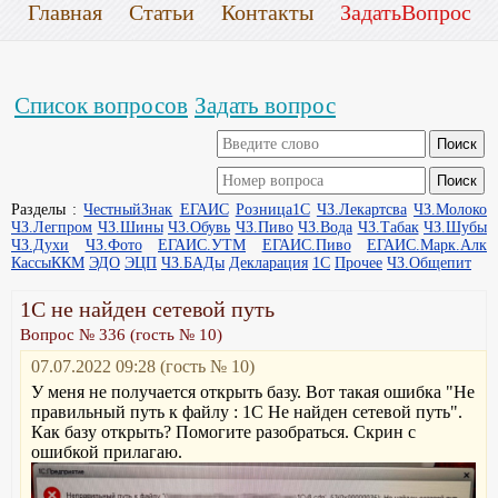
Главная
Статьи
Контакты
ЗадатьВопрос
Список вопросов
Задать вопрос
Разделы :
ЧестныйЗнак
ЕГАИС
Розница1С
ЧЗ.Лекартсва
ЧЗ.Молоко
ЧЗ.Легпром
ЧЗ.Шины
ЧЗ.Обувь
ЧЗ.Пиво
ЧЗ.Вода
ЧЗ.Табак
ЧЗ.Шубы
ЧЗ.Духи
ЧЗ.Фото
ЕГАИС.УТМ
ЕГАИС.Пиво
ЕГАИС.Марк.Алк
КассыККМ
ЭДО
ЭЦП
ЧЗ.БАДы
Декларация
1С
Прочее
ЧЗ.Общепит
1С не найден сетевой путь
Вопрос № 336 (гость № 10)
07.07.2022 09:28 (гость № 10)
У меня не получается открыть базу. Вот такая ошибка "Не
правильный путь к файлу : 1С Не найден сетевой путь".
Как базу открыть? Помогите разобраться. Скрин с
ошибкой прилагаю.