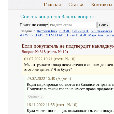
Главная
Статьи
Контакты
Список вопросов
Задать вопрос
Поиск по слову:
Разделы :
ЧестныйЗнак
ЕГАИС
Розница1С
ЧЗ.Лекартсва
ЧЗ.Фото
ЕГАИС.УТМ
ЕГАИС.Пиво
ЕГАИС.Марк.Алк
Касс
Если покупатель не подтвердит накладну
Вопрос № 318 (гость № 10)
01.07.2022 10:21 (гость № 10)
Мы отгружаем товар покупателю и он нам должен п
этого не делает? Что будет?
29.07.2022 15:49 (Админ)
Коды маркировки остаются на балансе отправите
Получатель такой товар не имеет права продавать
16.11.2022 11:55 (гость № 10)
Куда может поставщик пожаловаться, если покуп