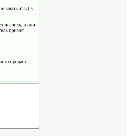
дписывать УПД в
списались, и они
тель примет
осто продаст