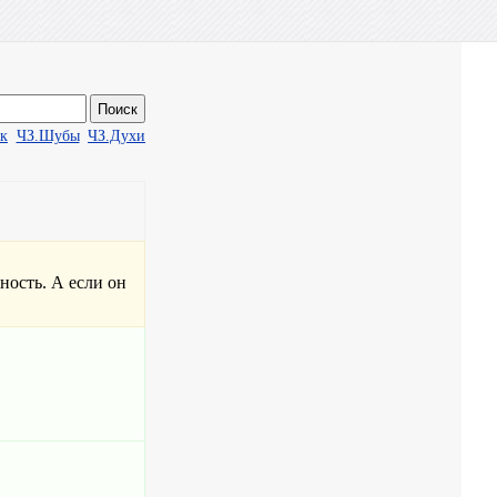
ак
ЧЗ.Шубы
ЧЗ.Духи
ность. А если он