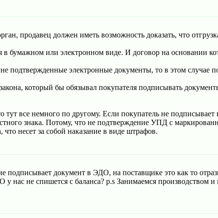
ган, продавец должен иметь возможность доказать, что отгрузк
 в бумажном или электронном виде. И договор на основании ко
не подтвержденные электронные документы, то в этом случае 
о закона, который бы обязывал покупателя подписывать докумен
то тут все немного по другому. Если покупатель не подписывает
естного знака. Потому, что не подтверждение УПД с маркированн
 что несет за собой наказание в виде штрафов.
не подписывает документ в ЭДО, на поставщике это как то отраз
 у нас не спишется с баланса? p.s Занимаемся производством и