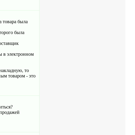
а товара была
торого была
поставщик
ты в электронном
 накладную, то
ым товаром - это
иться?
 продажей