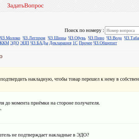
ЗадатьВопрос
Поиск по номеру :
ЧЗ.Молоко
ЧЗ.Легпром
ЧЗ.Шины
ЧЗ.Обувь
ЧЗ.Пиво
ЧЗ.Вода
ЧЗ.Таб
ыККМ
ЭДО
ЭЦП
ЧЗ.БАДы
Декларация
1С
Прочее
ЧЗ.Общепит
ю
одтвердить накладную, чтобы товар перешел к нему в собствен
ля до момента приёмки на стороне получателя.
.
атель не подтверждает накладные в ЭДО?