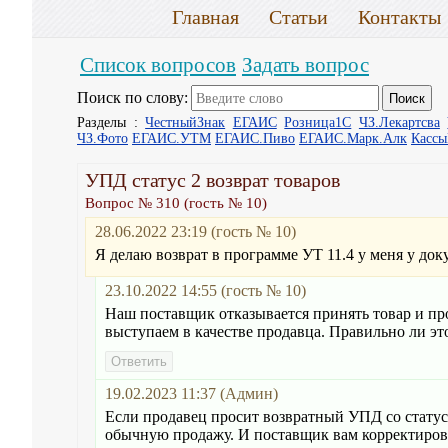
Главная
Статьи
Контакты
Список вопросов
Задать вопрос
Поиск по слову:
Разделы :
ЧестныйЗнак
ЕГАИС
Розница1С
ЧЗ.Лекартсва
ЧЗ.Фото
ЕГАИС.УТМ
ЕГАИС.Пиво
ЕГАИС.Марк.Алк
Касс
УПД статус 2 возврат товаров
Вопрос № 310 (гость № 10)
28.06.2022 23:19 (гость № 10)
Я делаю возврат в программе УТ 11.4 у меня у доку
23.10.2022 14:55 (гость № 10)
Наш поставщик отказывается принять товар и про
выступаем в качестве продавца. Правильно ли эт
19.02.2023 11:37 (Админ)
Если продавец просит возвратный УПД со статусо
обычную продажу. И поставщик вам корректирово