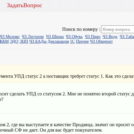
ЗадатьВопрос
Поиск по номеру :
ЧЗ.Молоко
ЧЗ.Легпром
ЧЗ.Шины
ЧЗ.Обувь
ЧЗ.Пиво
ЧЗ.Вода
ЧЗ.Таб
ыККМ
ЭДО
ЭЦП
ЧЗ.БАДы
Декларация
1С
Прочее
ЧЗ.Общепит
мента УПД статус 2 а поставщик требует статус 1. Как это сдела
сит сделать УПД со статусом 2. Мне не понятно второй статус 
о?
м 2, где вы выступаете в качестве Продавца, значит он просит 
чный СФ не дает. Он для вас будет покупателем.