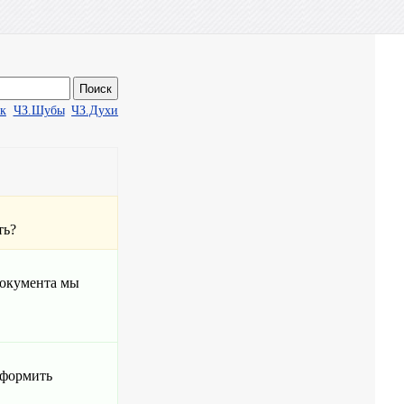
ак
ЧЗ.Шубы
ЧЗ.Духи
ть?
документа мы
оформить