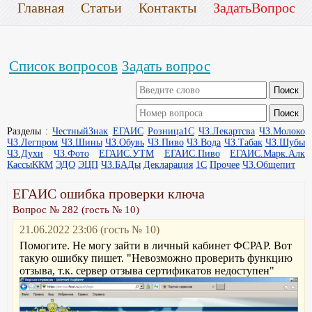
Главная
Статьи
Контакты
ЗадатьВопрос
Список вопросов
Задать вопрос
Разделы :
ЧестныйЗнак
ЕГАИС
Розница1С
ЧЗ.Лекартсва
ЧЗ.Молоко
ЧЗ.Легпром
ЧЗ.Шины
ЧЗ.Обувь
ЧЗ.Пиво
ЧЗ.Вода
ЧЗ.Табак
ЧЗ.Шубы
ЧЗ.Духи
ЧЗ.Фото
ЕГАИС.УТМ
ЕГАИС.Пиво
ЕГАИС.Марк.Алк
КассыККМ
ЭДО
ЭЦП
ЧЗ.БАДы
Декларация
1С
Прочее
ЧЗ.Общепит
ЕГАИС ошибка проверки ключа
Вопрос № 282 (гость № 10)
21.06.2022 23:06 (гость № 10)
Помогите. Не могу зайти в личный кабинет ФСРАР. Вот
такую ошибку пишет. "Невозможно проверить функцию
отзыва, т.к. сервер отзыва сертификатов недоступен"