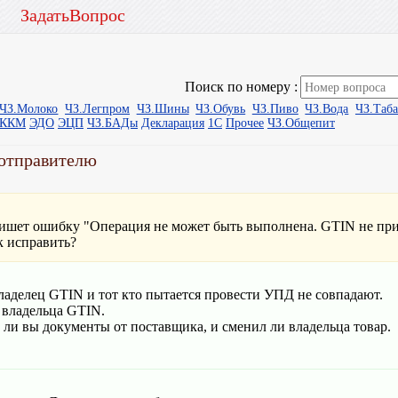
ЗадатьВопрос
Поиск по номеру :
ЧЗ.Молоко
ЧЗ.Легпром
ЧЗ.Шины
ЧЗ.Обувь
ЧЗ.Пиво
ЧЗ.Вода
ЧЗ.Таб
ыККМ
ЭДО
ЭЦП
ЧЗ.БАДы
Декларация
1С
Прочее
ЧЗ.Общепит
оотправителю
 пишет ошибку "Операция не может быть выполнена. GTIN не пр
к исправить?
ладелец GTIN и тот кто пытается провести УПД не совпадают.
 владельца GTIN.
 ли вы документы от поставщика, и сменил ли владельца товар.