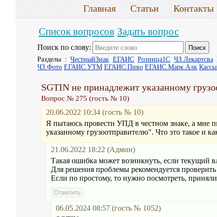
Главная
Статьи
Контакты
Список вопросов
Задать вопрос
Поиск по слову:
Разделы :
ЧестныйЗнак
ЕГАИС
Розница1С
ЧЗ.Лекартсва
ЧЗ.Фото
ЕГАИС.УТМ
ЕГАИС.Пиво
ЕГАИС.Марк.Алк
Касс
SGTIN не принадлежит указанному груз
Вопрос № 275 (гость № 10)
20.06.2022 10:34 (гость № 10)
Я пытаюсь провести УПД в честном знаке, а мне
указанному грузоотправителю". Что это такое и ка
21.06.2022 18:22 (Админ)
Такая ошибка может возникнуть, если текущий в
Для решения проблемы рекомендуется проверить
Если по простому, то нужно посмотреть, приняли
06.05.2024 08:57 (гость № 1052)