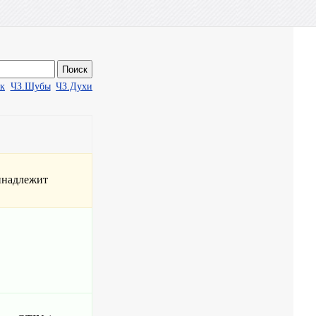
ак
ЧЗ.Шубы
ЧЗ.Духи
инадлежит