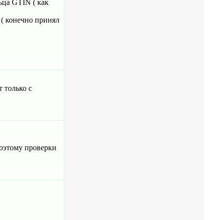
ца GTIN ( как
 ( конечно принял
 только с
поэтому проверки