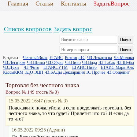
Главная
Статьи
Контакты
ЗадатьВопрос
Список вопросов
Задать вопрос
Разделы :
ЧестныйЗнак
ЕГАИС
Розница1С
ЧЗ.Лекартсва
ЧЗ.Молоко
ЧЗ.Легпром
ЧЗ.Шины
ЧЗ.Обувь
ЧЗ.Пиво
ЧЗ.Вода
ЧЗ.Табак
ЧЗ.Шубы
ЧЗ.Духи
ЧЗ.Фото
ЕГАИС.УТМ
ЕГАИС.Пиво
ЕГАИС.Марк.Алк
КассыККМ
ЭДО
ЭЦП
ЧЗ.БАДы
Декларация
1С
Прочее
ЧЗ.Общепит
Торговля без честного знака
Вопрос № 149 (гость № 3)
15.05.2022 16:47 (гость № 3)
Подскажите пожалуйста, а если продолжать торговать без
честного знака, то что будет? Прилетит что то? И если да
то что?
16.05.2022 09:25 (Админ)
Да. Если поймают, то прилетит.