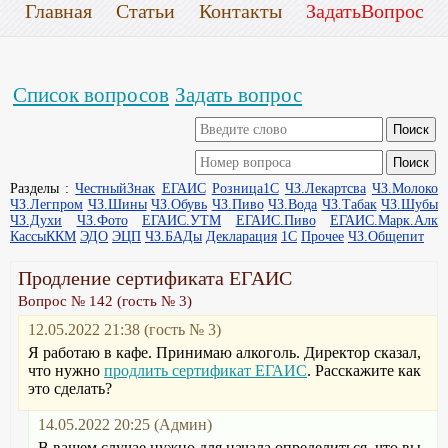
Главная
Статьи
Контакты
ЗадатьВопрос
Список вопросов
Задать вопрос
Разделы :
ЧестныйЗнак
ЕГАИС
Розница1С
ЧЗ.Лекартсва
ЧЗ.Молоко
ЧЗ.Легпром
ЧЗ.Шины
ЧЗ.Обувь
ЧЗ.Пиво
ЧЗ.Вода
ЧЗ.Табак
ЧЗ.Шубы
ЧЗ.Духи
ЧЗ.Фото
ЕГАИС.УТМ
ЕГАИС.Пиво
ЕГАИС.Марк.Алк
КассыККМ
ЭДО
ЭЦП
ЧЗ.БАДы
Декларация
1С
Прочее
ЧЗ.Общепит
Продление сертификата ЕГАИС
Вопрос № 142 (гость № 3)
12.05.2022 21:38 (гость № 3)
Я работаю в кафе. Принимаю алкоголь. Директор сказал,
что нужно
продлить сертификат ЕГАИС
. Расскажите как
это сделать?
14.05.2022 20:25 (Админ)
В вашем случае нужно для начала определиться, что вы