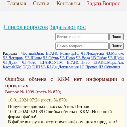
Главная
Статьи
Контакты
ЗадатьВопрос
Список вопросов
Задать вопрос
Разделы :
ЧестныйЗнак
ЕГАИС
Розница1С
ЧЗ.Лекартсва
ЧЗ.Молоко
ЧЗ.Легпром
ЧЗ.Шины
ЧЗ.Обувь
ЧЗ.Пиво
ЧЗ.Вода
ЧЗ.Табак
ЧЗ.Шубы
ЧЗ.Духи
ЧЗ.Фото
ЕГАИС.УТМ
ЕГАИС.Пиво
ЕГАИС.Марк.Алк
КассыККМ
ЭДО
ЭЦП
ЧЗ.БАДы
Декларация
1С
Прочее
ЧЗ.Общепит
Ошибка обмена с ККМ нет информации о
продажах
Вопрос № 1099 (гость № 870)
10.01.2024 07:24 (гость № 870)
Получение данных с кассы: Атол: Петров
10.01.2024 9:21:39 Ошибка обмена с ККМ: Неверный
формат файла!
В файле выгрузки отсутствует информация о продажах!