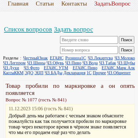
Главная
Статьи
Контакты
ЗадатьВопрос
Список вопросов
Задать вопрос
Разделы :
ЧестныйЗнак
ЕГАИС
Розница1С
ЧЗ.Лекартсва
ЧЗ.Молоко
ЧЗ.Легпром
ЧЗ.Шины
ЧЗ.Обувь
ЧЗ.Пиво
ЧЗ.Вода
ЧЗ.Табак
ЧЗ.Шубы
ЧЗ.Духи
ЧЗ.Фото
ЕГАИС.УТМ
ЕГАИС.Пиво
ЕГАИС.Марк.Алк
КассыККМ
ЭДО
ЭЦП
ЧЗ.БАДы
Декларация
1С
Прочее
ЧЗ.Общепит
Товар пробили по маркировке а он опять
появляется
Вопрос № 1077 (гость № 841)
11.12.2023 15:06 (гость № 841)
Добрый день мы работаем с чесным знаком объясните
пожалуйста как так получается пробили по маркировке
товар через некоторое время в чёрном знаке появляется
что мы его продаем ещё раз что делать