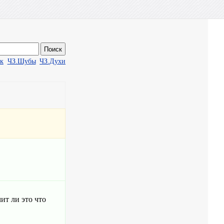
ак
ЧЗ.Шубы
ЧЗ.Духи
ит ли это что