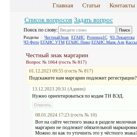
Главная
Статьи
Контакты
Список вопросов
Задать вопрос
Поиск по слову:
Разделы :
ЧестныйЗнак
ЕГАИС
Розница1С
ЧЗ.Лекартсва
ЧЗ.Фото
ЕГАИС.УТМ
ЕГАИС.Пиво
ЕГАИС.Марк.Алк
Касс
Честный знак маргарин
Вопрос № 1064 (гость № 817)
01.12.2023 09:55 (гость № 817)
Подскажите нам маргарин подлежит регистрации? 
13.12.2023 20:31 (Админ)
Нужно ориентироваться по кодам ТН ВЭД.
08.01.2024 17:23 (гость № 10)
Вот на сайте честного знака в разделе молочна
маргарин не подлежит обязательной маркировк
Можно ли как то уточнить это у чёстного знака