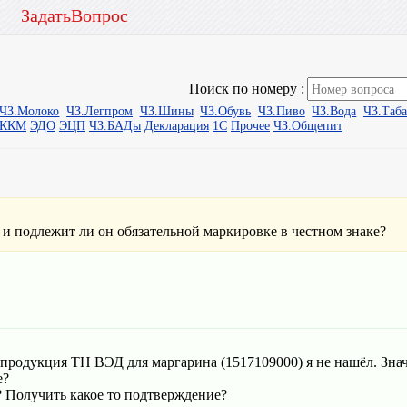
ЗадатьВопрос
Поиск по номеру :
ЧЗ.Молоко
ЧЗ.Легпром
ЧЗ.Шины
ЧЗ.Обувь
ЧЗ.Пиво
ЧЗ.Вода
ЧЗ.Таб
ыККМ
ЭДО
ЭЦП
ЧЗ.БАДы
Декларация
1С
Прочее
ЧЗ.Общепит
и подлежит ли он обязательной маркировке в честном знаке?
я продукция ТН ВЭД для маргарина (1517109000) я не нашёл. Знач
е?
? Получить какое то подтверждение?