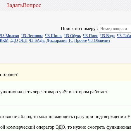
ЗадатьВопрос
Поиск по номеру :
ЧЗ.Молоко
ЧЗ.Легпром
ЧЗ.Шины
ЧЗ.Обувь
ЧЗ.Пиво
ЧЗ.Вода
ЧЗ.Таб
ыККМ
ЭДО
ЭЦП
ЧЗ.БАДы
Декларация
1С
Прочее
ЧЗ.Общепит
сторане?
ункционал есть через товаро учёт в котором работает.
отовления блюд, то можно выводить сразу при подтверждении 
угой коммерческий оператор ЭДО, то нужно смотреть функциона