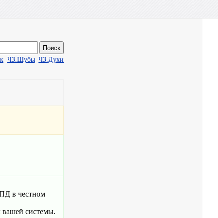
ак
ЧЗ.Шубы
ЧЗ.Духи
УПД в честном
л вашей системы.