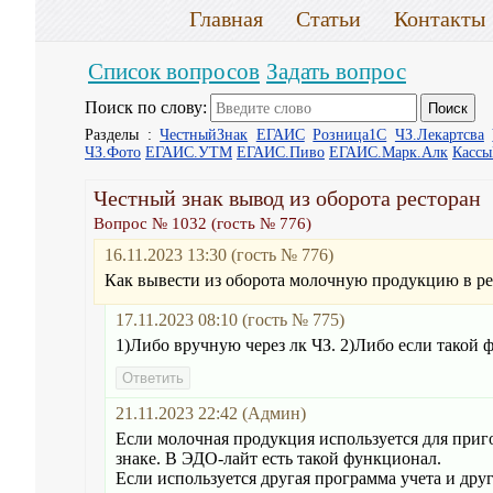
Главная
Статьи
Контакты
Список вопросов
Задать вопрос
Поиск по слову:
Разделы :
ЧестныйЗнак
ЕГАИС
Розница1С
ЧЗ.Лекартсва
ЧЗ.Фото
ЕГАИС.УТМ
ЕГАИС.Пиво
ЕГАИС.Марк.Алк
Касс
Честный знак вывод из оборота ресторан
Вопрос № 1032 (гость № 776)
16.11.2023 13:30 (гость № 776)
Как вывести из оборота молочную продукцию в ре
17.11.2023 08:10 (гость № 775)
1)Либо вручную через лк ЧЗ. 2)Либо если такой ф
21.11.2023 22:42 (Админ)
Если молочная продукция используется для приг
знаке. В ЭДО-лайт есть такой функционал.
Если используется другая программа учета и др