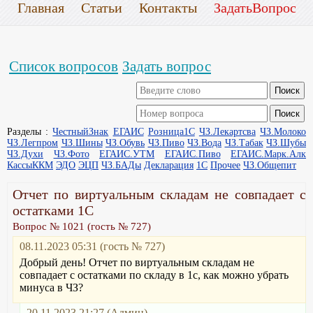
Главная
Статьи
Контакты
ЗадатьВопрос
Список вопросов
Задать вопрос
Разделы :
ЧестныйЗнак
ЕГАИС
Розница1С
ЧЗ.Лекартсва
ЧЗ.Молоко
ЧЗ.Легпром
ЧЗ.Шины
ЧЗ.Обувь
ЧЗ.Пиво
ЧЗ.Вода
ЧЗ.Табак
ЧЗ.Шубы
ЧЗ.Духи
ЧЗ.Фото
ЕГАИС.УТМ
ЕГАИС.Пиво
ЕГАИС.Марк.Алк
КассыККМ
ЭДО
ЭЦП
ЧЗ.БАДы
Декларация
1С
Прочее
ЧЗ.Общепит
Отчет по виртуальным складам не совпадает с
остатками 1С
Вопрос № 1021 (гость № 727)
08.11.2023 05:31 (гость № 727)
Добрый день! Отчет по виртуальным складам не
совпадает с остатками по складу в 1с, как можно убрать
минуса в ЧЗ?
20.11.2023 21:27 (Админ)